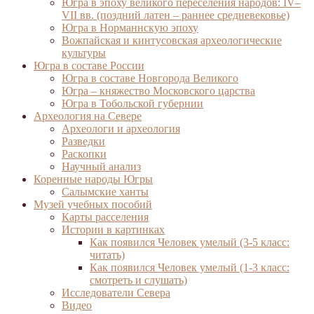
Югра в эпоху великого переселения народов: IV–
VII вв. (поздний латен – раннее средневековье)
Югра в Норманнскую эпоху
Вожпайская и кинтусовская археологические
культуры
Югра в составе России
Югра в составе Новгорода Великого
Югра – княжество Московского царства
Югра в Тобольской губернии
Археология на Севере
Археологи и археология
Разведки
Раскопки
Научный анализ
Коренные народы Югры
Салымские ханты
Музей учебных пособий
Карты расселения
Истории в картинках
Как появился Человек умелый (3-5 класс:
читать)
Как появился Человек умелый (1-3 класс:
смотреть и слушать)
Исследователи Севера
Видео