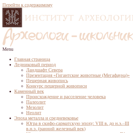
Перейти к содержимому
Menu
Главная страница
Ледниковый период
Ландшафт Севера
Презентация «Гигантские животные (Мегафауна)»
Пещерная живопись
Конкурс пещерной живописи
Каменный век
Происхождение и расселение человека
Палеолит
Мезолит
Неолит
Эпоха металла и средневековье
Югра в скифо-сарматскую эпоху: VIII в. до н.э.–III
в.н.э. (ранний железный век)