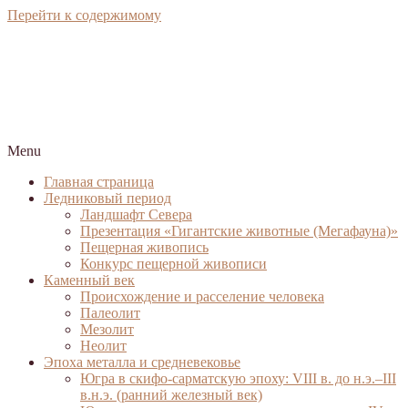
Перейти к содержимому
Menu
Главная страница
Ледниковый период
Ландшафт Севера
Презентация «Гигантские животные (Мегафауна)»
Пещерная живопись
Конкурс пещерной живописи
Каменный век
Происхождение и расселение человека
Палеолит
Мезолит
Неолит
Эпоха металла и средневековье
Югра в скифо-сарматскую эпоху: VIII в. до н.э.–III
в.н.э. (ранний железный век)