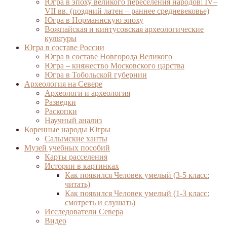
Югра в эпоху великого переселения народов: IV–
VII вв. (поздний латен – раннее средневековье)
Югра в Норманнскую эпоху
Вожпайская и кинтусовская археологические
культуры
Югра в составе России
Югра в составе Новгорода Великого
Югра – княжество Московского царства
Югра в Тобольской губернии
Археология на Севере
Археологи и археология
Разведки
Раскопки
Научный анализ
Коренные народы Югры
Салымские ханты
Музей учебных пособий
Карты расселения
Истории в картинках
Как появился Человек умелый (3-5 класс:
читать)
Как появился Человек умелый (1-3 класс:
смотреть и слушать)
Исследователи Севера
Видео