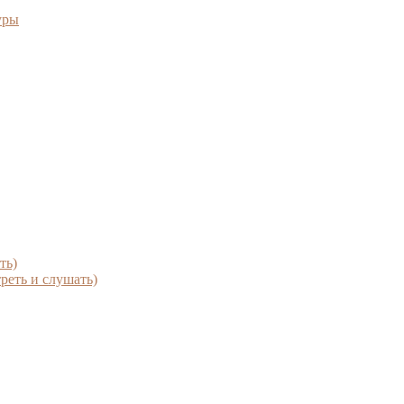
уры
ть)
реть и слушать)