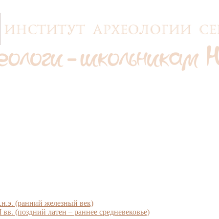
в.н.э. (ранний железный век)
 вв. (поздний латен – раннее средневековье)