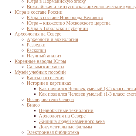
Югра в Норманнскую эпоху
Вожпайская и кинтусовская археологические культ
Югра в составе России
Югра в составе Новгорода Великого
Югра – княжество Московского царства
Югра в Тобольской губернии
Археология на Севере
Археологи и археология
Разведки
Раскопки
Научный анализ
Коренные народы Югры
Салымские ханты
Музей учебных пособий
Карты расселения
Истории в картинках
Как появился Человек умелый (3-5 класс: чита
Как появился Человек умелый (1-3 класс: смот
Исследователи Севера
Видео
Первобытные технологии
Археология на Севере
Жилища людей каменного века
Документальные фильмы
Электронная библиотека