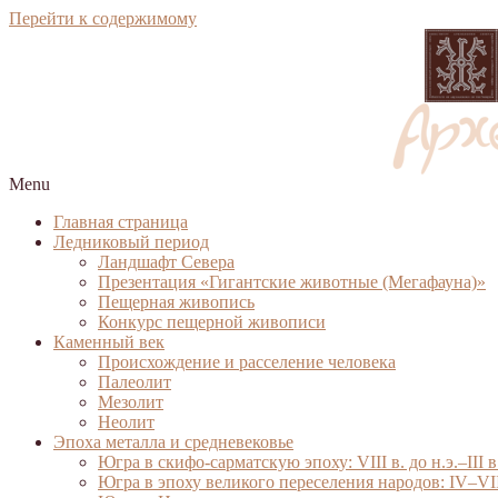
Перейти к содержимому
Menu
Главная страница
Ледниковый период
Ландшафт Севера
Презентация «Гигантские животные (Мегафауна)»
Пещерная живопись
Конкурс пещерной живописи
Каменный век
Происхождение и расселение человека
Палеолит
Мезолит
Неолит
Эпоха металла и средневековье
Югра в скифо-сарматскую эпоху: VIII в. до н.э.–III 
Югра в эпоху великого переселения народов: IV–VII