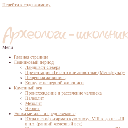
Перейти к содержимому
Menu
Главная страница
Ледниковый период
Ландшафт Севера
Презентация «Гигантские животные (Мегафауна)»
Пещерная живопись
Конкурс пещерной живописи
Каменный век
Происхождение и расселение человека
Палеолит
Мезолит
Неолит
Эпоха металла и средневековье
Югра в скифо-сарматскую эпоху: VIII в. до н.э.–III
в.н.э. (ранний железный век)