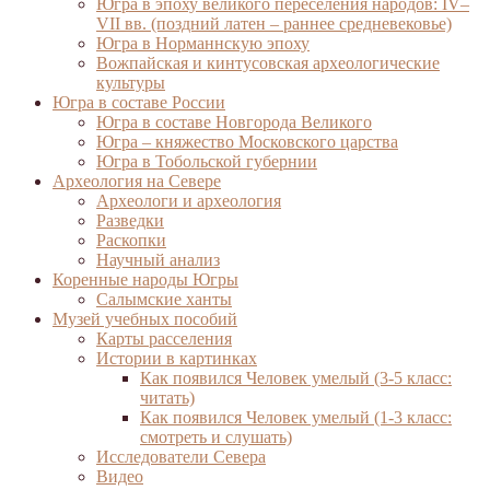
Югра в эпоху великого переселения народов: IV–
VII вв. (поздний латен – раннее средневековье)
Югра в Норманнскую эпоху
Вожпайская и кинтусовская археологические
культуры
Югра в составе России
Югра в составе Новгорода Великого
Югра – княжество Московского царства
Югра в Тобольской губернии
Археология на Севере
Археологи и археология
Разведки
Раскопки
Научный анализ
Коренные народы Югры
Салымские ханты
Музей учебных пособий
Карты расселения
Истории в картинках
Как появился Человек умелый (3-5 класс:
читать)
Как появился Человек умелый (1-3 класс:
смотреть и слушать)
Исследователи Севера
Видео